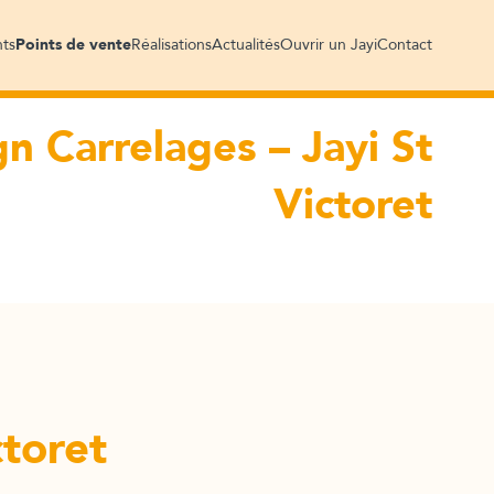
En savoir plus
ts
Points de vente
Réalisations
Actualités
Ouvrir un Jayi
Contact
n Carrelages – Jayi St
Victoret
ctoret