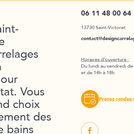
n
06 11 48 00 64
int-
13730 Saint-Victoret
e
contact@designcarrel
relages
Horaires d'ouverture :
n
Du lundi au vendredi de
et de 14h à 18h
our
tat. Vous
Prenez rendez-
nd choix
lement des
e bains