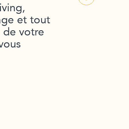
iving,
age et tout
e de votre
 vous