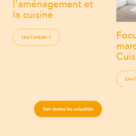
l’aménagement et
la cuisine
Focu
Lire l’article
marq
Cuis
Lire l
Voir toutes les actualités